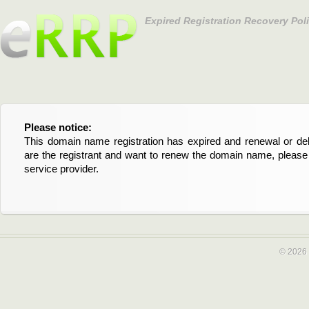
Expired Registration Recovery Pol
Please notice:
Bitte beachten Sie:
This domain name registration has expired and renewal or dele
Diese Domainregistrierung ist abgelaufen und die Verläng
are the registrant and want to renew the domain name, please 
Domain stehen an. Wenn Sie der Registrant sind und di
service provider.
verlängern möchten, kontaktieren Sie bitte Ihren Service-Provid
© 2026