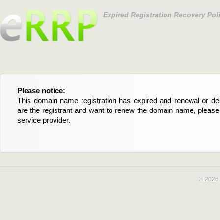
Expired Registration Recovery Pol
Please notice:
Bitte beachten Sie:
This domain name registration has expired and renewal or dele
Diese Domainregistrierung ist abgelaufen und die Verläng
are the registrant and want to renew the domain name, please 
Domain stehen an. Wenn Sie der Registrant sind und di
service provider.
verlängern möchten, kontaktieren Sie bitte Ihren Service-Provid
© 2026