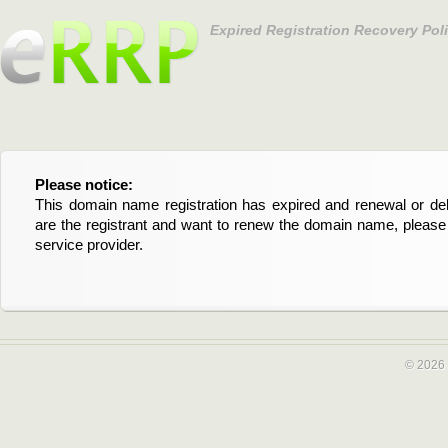
Expired Registration Recovery Pol
Please notice:
Bitte beachten Sie:
This domain name registration has expired and renewal or dele
Diese Domainregistrierung ist abgelaufen und die Verläng
are the registrant and want to renew the domain name, please 
Domain stehen an. Wenn Sie der Registrant sind und di
service provider.
verlängern möchten, kontaktieren Sie bitte Ihren Service-Provid
© 2026