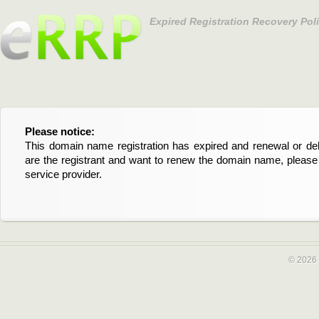
Expired Registration Recovery Pol
Please notice:
Bitte beachten Sie:
This domain name registration has expired and renewal or dele
Diese Domainregistrierung ist abgelaufen und die Verläng
are the registrant and want to renew the domain name, please 
Domain stehen an. Wenn Sie der Registrant sind und di
service provider.
verlängern möchten, kontaktieren Sie bitte Ihren Service-Provid
© 2026