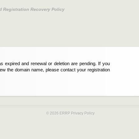
d Registration Recovery Policy
s expired and renewal or deletion are pending. If you
abgelaufen und die Verlängerung oder Löschung der
new the domain name, please contact your registration
er Registrant sind und die Domainregistrierung
ie bitte Ihren Service-Provider.
© 2026 ERRP
Privacy Policy