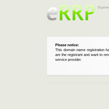
Expire
Please notice:
Bitte beachten Sie:
This domain name registration ha
Diese Domainregistrierung ist 
are the registrant and want to re
Domain stehen an. Wenn Sie d
service provider.
verlängern möchten, kontaktieren S