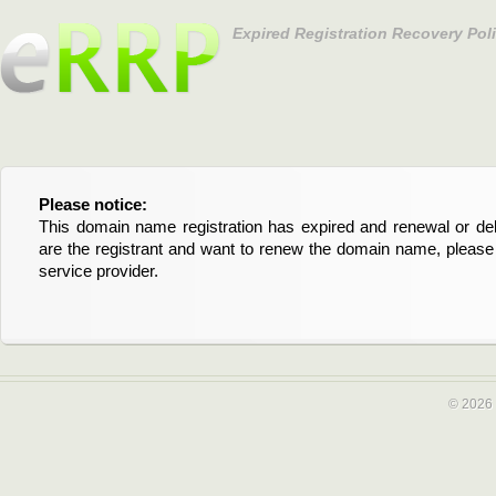
Expired Registration Recovery Pol
Please notice:
Bitte beachten Sie:
This domain name registration has expired and renewal or dele
Diese Domainregistrierung ist abgelaufen und die Verläng
are the registrant and want to renew the domain name, please 
Domain stehen an. Wenn Sie der Registrant sind und di
service provider.
verlängern möchten, kontaktieren Sie bitte Ihren Service-Provid
© 2026