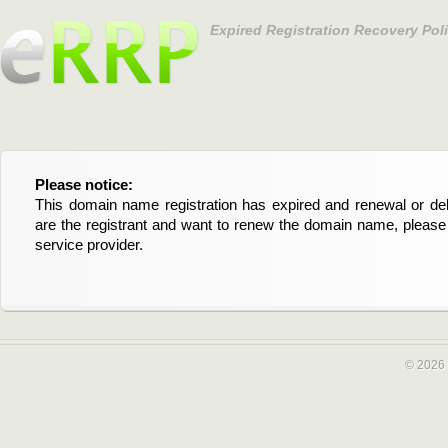
Expired Registration Recovery Pol
Please notice:
Bitte beachten Sie:
This domain name registration has expired and renewal or dele
Diese Domainregistrierung ist abgelaufen und die Verläng
are the registrant and want to renew the domain name, please 
Domain stehen an. Wenn Sie der Registrant sind und di
service provider.
verlängern möchten, kontaktieren Sie bitte Ihren Service-Provid
© 2026