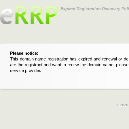
Expired Registration Recovery Pol
Please notice:
Bitte beachten Sie:
This domain name registration has expired and renewal or dele
Diese Domainregistrierung ist abgelaufen und die Verläng
are the registrant and want to renew the domain name, please 
Domain stehen an. Wenn Sie der Registrant sind und di
service provider.
verlängern möchten, kontaktieren Sie bitte Ihren Service-Provid
© 2026